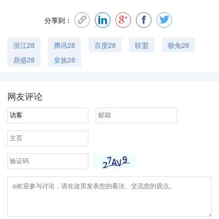
分享到：
浙江28
腾讯28
百度28
联盟
极兔28
鼎盛28
皇族28
网友评论