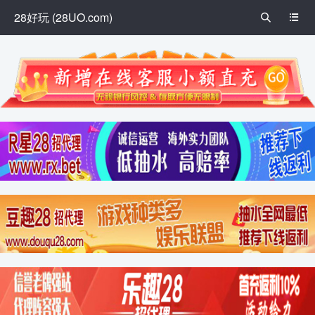
28好玩 (28UO.com)

