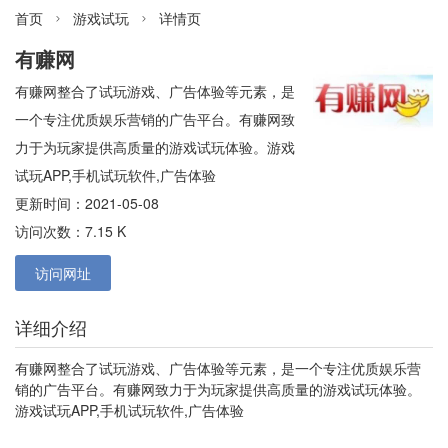
首页
游戏试玩
详情页


有赚网
有赚网整合了试玩游戏、广告体验等元素，是
一个专注优质娱乐营销的广告平台。有赚网致
力于为玩家提供高质量的游戏试玩体验。游戏
试玩APP,手机试玩软件,广告体验
更新时间：2021-05-08
访问次数：7.15 K
访问网址
详细介绍
有赚网
整合了
试玩游戏
、广告
体验
等元素，是一个专注优质娱乐营
销的广告
平台
。有赚网致力于为玩家提供高质量的
游戏试玩
体验。
游戏试玩APP
,
手机试玩
软件,广告体验